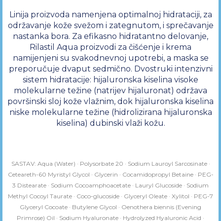
Linija proizvoda namenjena optimalnoj hidrataciji, za
održavanje kože svežom i zategnutom, i sprečavanje
nastanka bora. Za efikasno hidratantno delovanje,
Rilastil Aqua proizvodi za čišćenje i krema
namijenjeni su svakodnevnoj upotrebi, a maska se
preporučuje dvaput sedmično. Dvostruki intenzivni
sistem hidratacije: hijaluronska kiselina visoke
molekularne težine (natrijev hijaluronat) održava
površinski sloj kože vlažnim, dok hijaluronska kiselina
niske molekularne težine (hidrolizirana hijaluronska
kiselina) dubinski vlaži kožu.
SASTAV: Aqua (Water) · Polysorbate 20 · Sodium Lauroyl Sarcosinate ·
Ceteareth-60 Myristyl Glycol · Glycerin · Cocamidopropyl Betaine · PEG-
3 Distearate · Sodium Cocoamphoacetate · Lauryl Glucoside · Sodium
Methyl Cocoyl Taurate · Coco-glucoside · Glyceryl Oleate · Xylitol · PEG-7
Glyceryl Cocoate · Butylene Glycol · Oenothera biennis (Evening
Primrose) Oil · Sodium Hyaluronate · Hydrolyzed Hyaluronic Acid ·