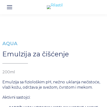
AQUA
Emulzija za čišćenje
200ml
Emulzija sa fiziološkim pH, nežno uklanja nečistoće,
vlaži kožu, održava je svežom, čvrstom i mekom.
Aktivni sastojci: