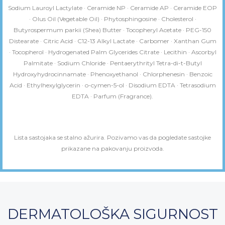
Sodium Lauroyl Lactylate · Ceramide NP · Ceramide AP · Ceramide EOP
· Olus Oil (Vegetable Oil) · Phytosphingosine · Cholesterol ·
Butyrospermum parkii (Shea) Butter · Tocopheryl Acetate · PEG-150
Distearate · Citric Acid · C12-13 Alkyl Lactate · Carbomer · Xanthan Gum
· Tocopherol · Hydrogenated Palm Glycerides Citrate · Lecithin · Ascorbyl
Palmitate · Sodium Chloride · Pentaerythrityl Tetra-di-t-Butyl
Hydroxyhydrocinnamate · Phenoxyethanol · Chlorphenesin · Benzoic
Acid · Ethylhexylglycerin · o-cymen-5-ol · Disodium EDTA · Tetrasodium
EDTA · Parfum (Fragrance).
Lista sastojaka se stalno ažurira. Pozivamo vas da pogledate sastojke
prikazane na pakovanju proizvoda.
DERMATOLOŠKA SIGURNOST​