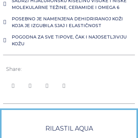
SADRŽI HIJALURONSKU KISELINU VISOKE I NISKE
MOLEKULARNE TEŽINE, CERAMIDE I OMEGA 6
POSEBNO JE NAMENJENA DEHIDRIRANOJ KOŽI
KOJA JE IZGUBILA SJAJ I ELASTIČNOST
POGODNA ZA SVE TIPOVE, ČAK I NAJOSETLJIVIJU
KOŽU
Share:
RILASTIL AQUA