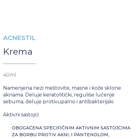
ACNESTIL
Krema
40ml
Namenjena nezi meštovite, masne i kože sklone
aknama. Deluje keratolitički, reguliše lučenje
sebuma, deluje protivupalno i antibakterijski.
Aktivni sastojci:
OBOGAĆENA SPECIFIČNIM AKTIVNIM SASTOJCIMA
ZA BORBU PROTIV AKNI, I PANTENOLOM,