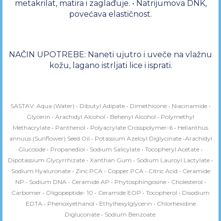
metakrilat, matira i zaglađuje. • Natrijumova DNK,
povećava elastičnost.
NAČIN UPOTREBE: Naneti ujutro i uveče na vlažnu
kožu, lagano istrljati lice i isprati.
SASTAV: Aqua (Water) • Dibutyl Adipate • Dimethicone • Niacinamide •
Glycerin • Arachidyl Alcohol • Behenyl Alcohol • Polymethyl
Methacrylate • Panthenol • Polyacrylate Crosspolymer-6 • Helianthus
annuus (Sunflower) Seed Oil • Potassium Azeloyl Diglycinate •Arachidyl
Glucoside • Propanediol • Sodium Salicylate • Tocopheryl Acetate •
Dipotassium Glycyrrhizate • Xanthan Gum • Sodium Lauroyl Lactylate •
Sodium Hyaluronate • Zinc PCA • Copper PCA • Citric Acid • Ceramide
NP • Sodium DNA • Ceramide AP • Phytosphingosine • Cholesterol •
Carbomer • Oligopeptide- 10 • Ceramide EOP • Tocopherol • Disodium
EDTA • Phenoxyethanol • Ethylhexylglycerin • Chlorhexidine
Digluconate • Sodium Benzoate.