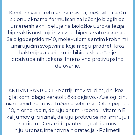
Kombinovani tretman za masnu, mešovitu i kožu
sklonu aknama, formulisan za lečenje blagih do
umerenih akni; deluje na biološke uzroke lezija:
hiperaktivnost lojnih žlezda, hiperkeratoza kanala.
Sa oligopeptidom-10, molekulom s antimikrobnim i
umirujućim svojstvima koja mogu prodreti kroz
bakterijsku barijeru, inhibira oslobađanje
protivupalnih toksina. Intenzivno protivupalno
delovanje.
AKTIVNI SASTOJCI: • Natrijumov salicilat, čini kožu
glatkom, blago keratolitičko dejstvo. • Azeloglicin,
niacinamid, regulišu lučenje sebuma. • Oligopeptid-
10, hlorheksidin, deluju antimikrobno. • Vitamin E,
kalijumov glicirizinat, deluju protivupalno, smiruju i
hidriraju. • Ceramidi, pantenol, natrijumov
hijuluronat, intenzivna hidratacija. • Polimetil